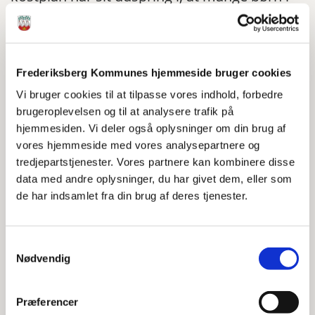
10-14 årsalderen har lov og penge til at
handle slik i hverdagen. Det betød, at en del
børn købte slik og chips inden de kom i klub.
Frederiksberg Kommunes hjemmeside bruger cookies
Mange af børnene begrundede deres indkøb
Vi bruger cookies til at tilpasse vores indhold, forbedre
med, at de var lækkersultne.
brugeroplevelsen og til at analysere trafik på
hjemmesiden. Vi deler også oplysninger om din brug af
vores hjemmeside med vores analysepartnere og
Print
Del
tredjepartstjenester. Vores partnere kan kombinere disse
data med andre oplysninger, du har givet dem, eller som
de har indsamlet fra din brug af deres tjenester.
Vi har derfor besluttet, at vi vil give børnene mulighed
for at spise al den frugt de kan hele dagen. Vi har
således altid frisk sæsonfrugt stående fremme i
Samtykkevalg
køkkenet. Frugten er, så vidt det er (økonomisk)muligt,
Nødvendig
økologisk.
Vores frugttilbud gør, at langt de fleste af de børn der
Præferencer
kommer på Tempeltræet ikke bruger deres penge på