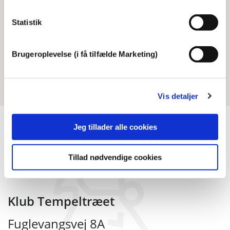
slik og lignende. Et faktum der passer godt ind i vores
Statistik
ønske om at give børnene sunde vaner.
Det er ikke muligt at spise chips og købemad eller at
Brugeroplevelse (i få tilfælde Marketing)
drikke sodavand i hverdagen på Tempeltræet.
Vis detaljer
Jeg tillader alle cookies
Tillad nødvendige cookies
Klub Tempeltræet
Fuglevangsvej 8A