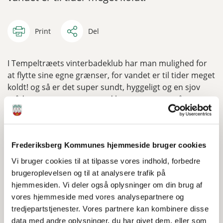
Print
Del
I Tempeltræets vinterbadeklub har man mulighed for
at flytte sine egne grænser, for vandet er til tider meget
koldt! og så er det super sundt, hyggeligt og en sjov
måde at være sammen med kammeraterne på.
Vi starter ny sæson op i Vinterbadeklubben efter hver
sommerferie. Mange af børnene kommer fast hver uge
og på den måde vender de sig gradvist til
Frederiksberg Kommunes hjemmeside bruger cookies
temperaturene. Inden sæsonen slutter kårer vi årets
Vi bruger cookies til at tilpasse vores indhold, forbedre
vinterbader med en lille cermoni og vandrepokal.
brugeroplevelsen og til at analysere trafik på
hjemmesiden. Vi deler også oplysninger om din brug af
Vi bader vi fra en lille bro ved siden af Tempeltræets
vores hjemmeside med vores analysepartnere og
mobilsauna, som ligger ved Kastrup Lystbådehavn.
tredjepartstjenester. Vores partnere kan kombinere disse
data med andre oplysninger, du har givet dem, eller som